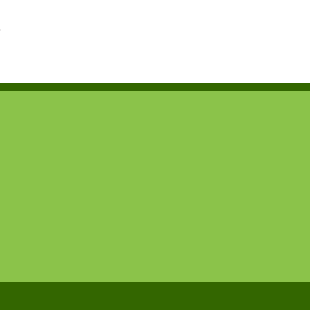
ino
et
о
ших
ино
усами
нирами